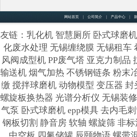
网站首页
|
公司简介
|
产品中心
|
友链：
乳化机
智慧厕所
卧式球磨
化废水处理
无锡缠绕膜
无锡租车
风阀成型机
PP废气塔
亚克力制品
输送机
烟气加热
不锈钢链条
粉末
缴
搅拌球磨机
动物模型
变压器
封
螺旋板换热器
光谱分析仪
无锡装
气泵
卧式球磨机
epp模具
去内毛刺
钢板切割
静音房
软轴
螺旋筛
非标
中空板
四氟储罐
辰颐物语
螺带