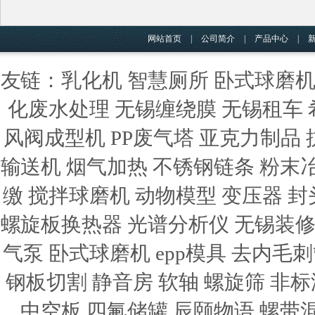
网站首页
|
公司简介
|
产品中心
|
友链：
乳化机
智慧厕所
卧式球磨
化废水处理
无锡缠绕膜
无锡租车
风阀成型机
PP废气塔
亚克力制品
输送机
烟气加热
不锈钢链条
粉末
缴
搅拌球磨机
动物模型
变压器
封
螺旋板换热器
光谱分析仪
无锡装
气泵
卧式球磨机
epp模具
去内毛刺
钢板切割
静音房
软轴
螺旋筛
非标
中空板
四氟储罐
辰颐物语
螺带