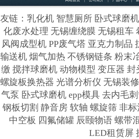
网站首页
|
公司简介
|
产品中心
|
友链：
乳化机
智慧厕所
卧式球磨
化废水处理
无锡缠绕膜
无锡租车
风阀成型机
PP废气塔
亚克力制品
输送机
烟气加热
不锈钢链条
粉末
缴
搅拌球磨机
动物模型
变压器
封
螺旋板换热器
光谱分析仪
无锡装
气泵
卧式球磨机
epp模具
去内毛刺
钢板切割
静音房
软轴
螺旋筛
非标
中空板
四氟储罐
辰颐物语
螺带
LED租赁屏