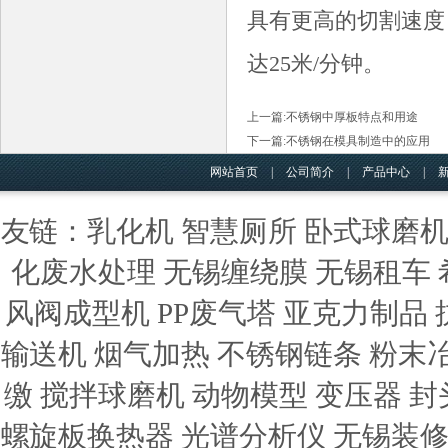
具有更高的切割速度
达25米/分钟。
上一篇:
不锈钢中厚板特点和用途
下一篇:
不锈钢在模具制造中的应用
网站首页
|
公司简介
|
产品中心
|
友链：
乳化机
智慧厕所
卧式球磨
化废水处理
无锡缠绕膜
无锡租车
风阀成型机
PP废气塔
亚克力制品
输送机
烟气加热
不锈钢链条
粉末
缴
搅拌球磨机
动物模型
变压器
封
螺旋板换热器
光谱分析仪
无锡装