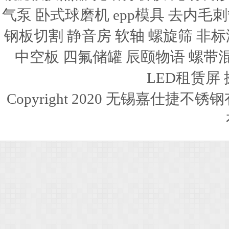
气泵
卧式球磨机
epp模具
去内毛刺
钢板切割
静音房
软轴
螺旋筛
非标
中空板
四氟储罐
辰颐物语
螺带
LED租赁屏
Copyright 2020 无锡嘉仕捷不锈钢有